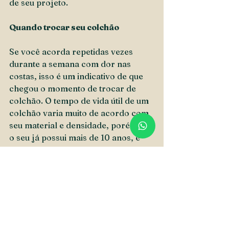
de seu projeto.
Quando trocar seu colchão
Se você acorda repetidas vezes 
durante a semana com dor nas 
costas, isso é um indicativo de que 
chegou o momento de trocar de 
colchão. O tempo de vida útil de um 
colchão varia muito de acordo com 
seu material e densidade, porém, se 
o seu já possui mais de 10 anos, é 
interessante trocar por um novo. 
Além de causar desconforto, 
procure observar a coloração, odor 
e deformação de seu colchão, 
principalmente na região central, 
onde costumamos dormir.  